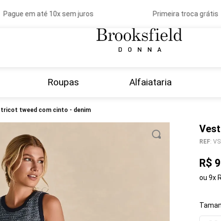
Pague em até 10x sem juros
Primeira troca grátis
Roupas
Alfaiataria
o tricot tweed com cinto - denim
Vest
REF
:
VS
R$
9
ou
9
x
Taman