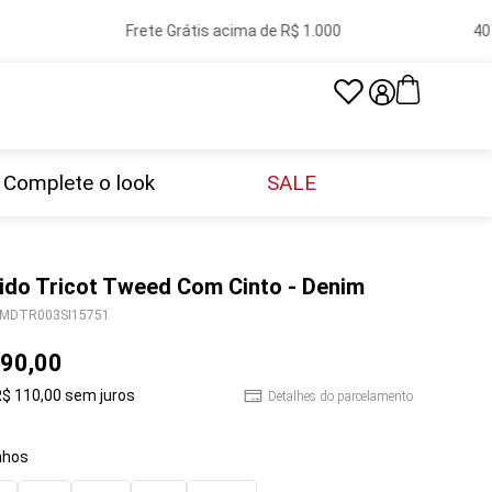
Frete Grátis acima de R$ 1.000
40 l
Complete o look
SALE
ido Tricot Tweed Com Cinto - Denim
MDTR003SI15751
90
,
00
R$
110
,
00
sem juros
Detalhes do parcelamento
hos