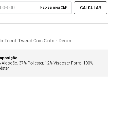
Não sei meu CEP
do Tricot Tweed Com Cinto - Denim
mposição
 Algodão, 37% Poliéster, 12% Viscose/ Forro: 100%
iéster