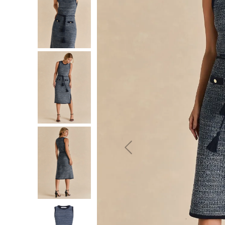
10
º
jeans