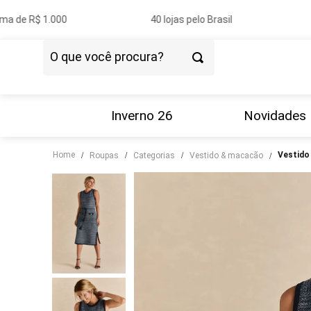
a de R$ 1.000
40 lojas pelo Brasil
O que você procura?
TERMOS MAIS BUSCADOS
1
º
vestido
Inverno 26
Novidades
2
º
blazer
Home
vestid
roupas
categorias
vestido & macacão
3
º
calça
4
º
blusa
5
º
tricot
6
º
camisa
7
º
couro
8
º
saia
9
º
calça jeans