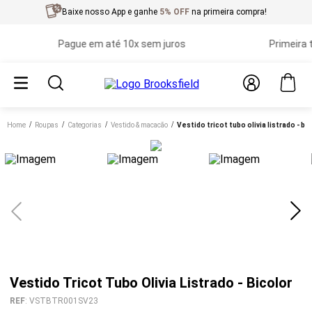
Baixe nosso App e ganhe
5% OFF
na primeira compra!
Pague em até 10x sem juros
Primeira troc
Home
roupas
categorias
vestido & macacão
vestido tricot tubo olivia listrado - bi
Vestido Tricot Tubo Olivia Listrado - Bicolor
REF
:
VSTBTR001SV23