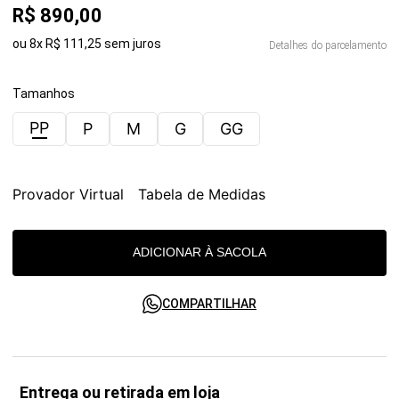
R$
890
,
00
ou
8
x
R$
111
,
25
sem juros
Detalhes do parcelamento
Tamanhos
PP
P
M
G
GG
Provador Virtual
Tabela de Medidas
ADICIONAR À SACOLA
COMPARTILHAR
Entrega ou retirada em loja