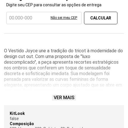
Digite seu CEP para consultar as opções de entrega
Não sei meu CEP
O Vestido Joyce une a tradição do tricot à modernidade do
design cut out. Com uma proposta de ''luxo
descomplicado'', a peça apresenta recortes estratégicos
nos ombros que conferem um toque de sensualidade
discreta e sofisticação imediata. Sua modelagem foi
pensada para valorizar as curvas femininas de forma
elegante, apresentando um corpo ajustado que se abre em
uma saia fluida, garantindo movimento e presença.
Confeccionado em tricot de trama fechada e toque macio,
VER MAIS
o modelo possui gola arredondada e mangas longas
ajustadas que se fundem ao detalhe vazado do ombro. O
acabamento canelado sutil ao longo do corpo proporciona
KitLook
false
não apenas um ajuste perfeito, mas também uma textura
Composição
rica que eleva o visual.