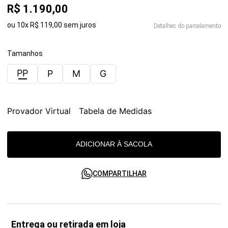
R$
1
.
190
,
00
ou
10
x
R$
119
,
00
sem juros
Detalhes do parcelamento
Tamanhos
PP
P
M
G
Provador Virtual
Tabela de Medidas
ADICIONAR À SACOLA
COMPARTILHAR
Entrega ou retirada em loja