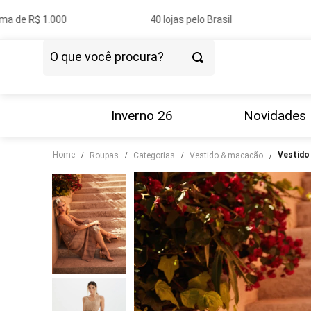
a de R$ 1.000
40 lojas pelo Brasil
P
O que você procura?
TERMOS MAIS BUSCADOS
1
º
vestido
Inverno 26
Novidades
2
º
blazer
Home
vestid
roupas
categorias
vestido & macacão
3
º
calça
4
º
blusa
5
º
tricot
6
º
camisa
7
º
couro
8
º
calça jeans
9
º
saia