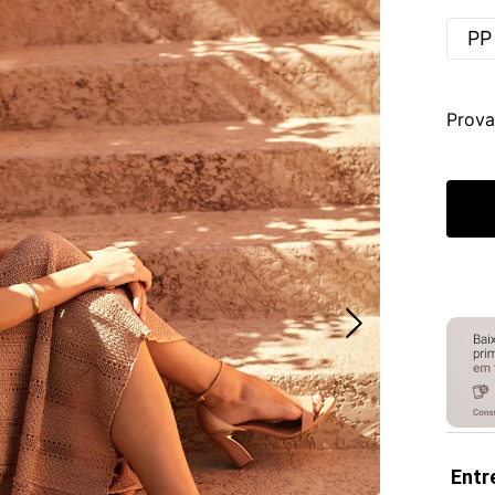
PP
Prova
Entr