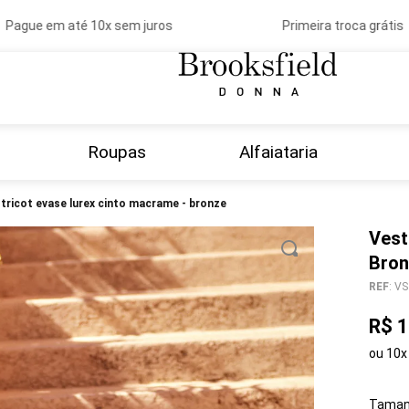
ague em até 10x sem juros
Primeira troca grátis
Roupas
Alfaiataria
o tricot evase lurex cinto macrame - bronze
Vest
Bron
REF
:
VS
R$
1
ou
10
x
Taman