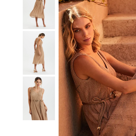
10
º
jeans