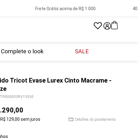
Frete Grátis acima de R$ 1.000
40 lo
Complete o look
SALE
ido Tricot Evase Lurex Cinto Macrame -
ze
TR000003RV15930
.
290
,
00
R$
129
,
00
sem juros
Detalhes do parcelamento
hos