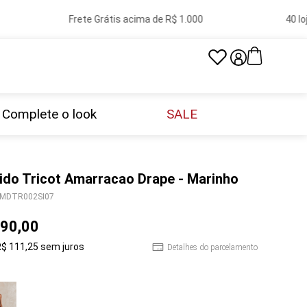
Frete Grátis acima de R$ 1.000
40 lojas
Complete o look
SALE
ido Tricot Amarracao Drape - Marinho
MDTR002SI07
90
,
00
R$
111
,
25
sem juros
Detalhes do parcelamento