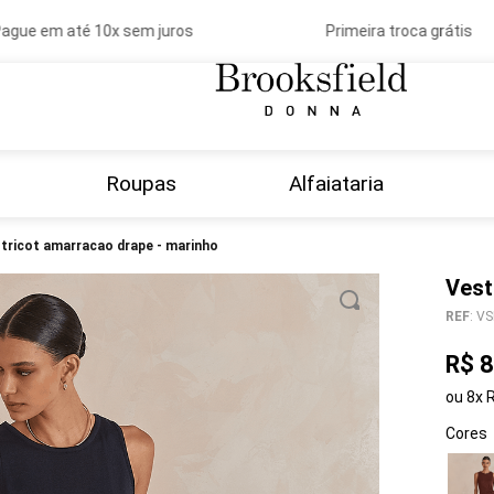
ue em até 10x sem juros
Primeira troca grátis
Roupas
Alfaiataria
o tricot amarracao drape - marinho
Vest
REF
:
VS
R$
8
ou
8
x
Cores