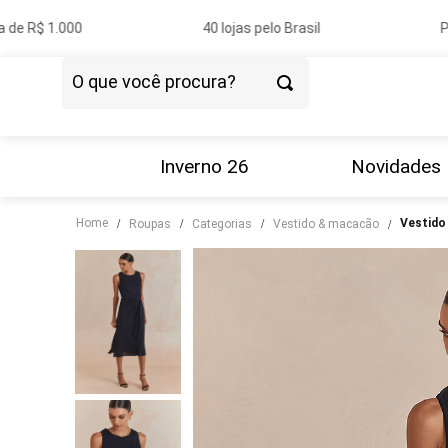
e R$ 1.000
40 lojas pelo Brasil
Pag
O que você procura?
TERMOS MAIS BUSCADOS
1
º
vestido
Inverno 26
Novidades
2
º
blazer
Home
vestid
roupas
categorias
vestido & macacão
3
º
calça
4
º
blusa
5
º
tricot
6
º
camisa
7
º
couro
8
º
calça jeans
9
º
saia