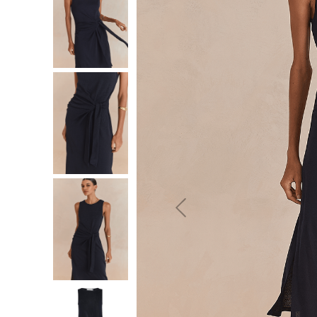
10
º
jeans