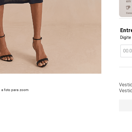
Entr
Digite
Vestid
Vesti
 a foto para zoom