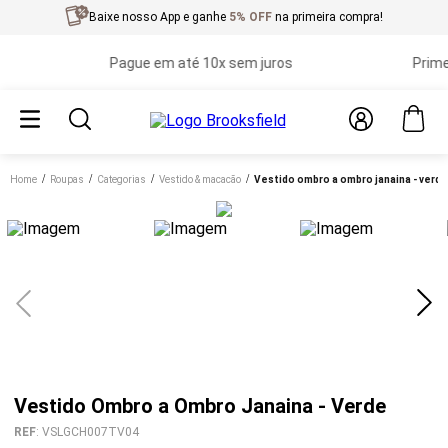
Baixe nosso App e ganhe
5% OFF
na primeira compra!
Pague em até 10x sem juros
Primeira 
Home
roupas
categorias
vestido & macacão
vestido ombro a ombro janaina - verde
Vestido Ombro a Ombro Janaina - Verde
REF
:
VSLGCH007TV04