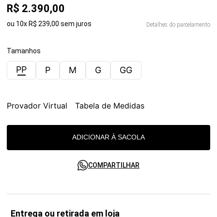
R$
2
.
390
,
00
ou
10
x
R$
239
,
00
sem juros
Detalhes do parcelamento
Tamanhos
PP
P
M
G
GG
Provador Virtual
Tabela de Medidas
ADICIONAR À SACOLA
COMPARTILHAR
Entrega ou retirada em loja