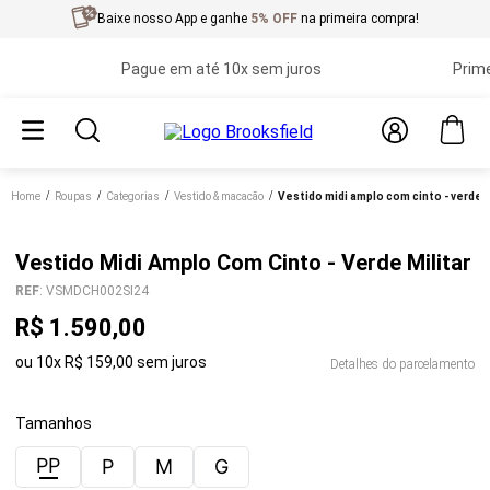
Baixe nosso App e ganhe
5% OFF
na primeira compra!
Pague em até 10x sem juros
Primeira
Home
roupas
categorias
vestido & macacão
vestido midi amplo com cinto - verde m
Vestido Midi Amplo Com Cinto - Verde Militar
REF
:
VSMDCH002SI24
R$
1
.
590
,
00
ou
10
x
R$
159
,
00
sem juros
Detalhes do parcelamento
Tamanhos
PP
P
M
G