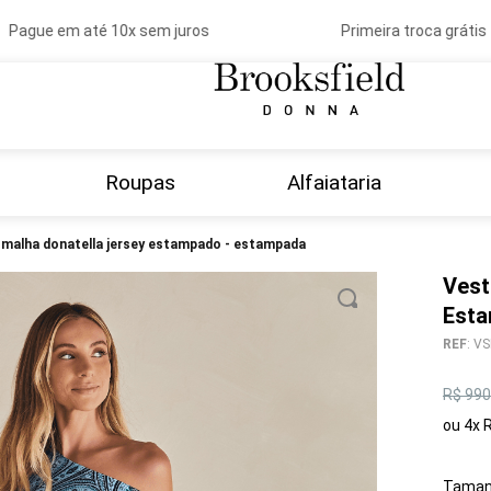
ague em até 10x sem juros
Primeira troca grátis
Roupas
Alfaiataria
o malha donatella jersey estampado - estampada
Vest
Est
REF
:
VS
R$
990
ou
4
x
Taman