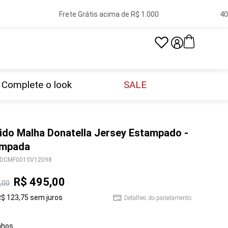
Frete Grátis acima de R$ 1.000
40 lo
Complete o look
SALE
ido Malha Donatella Jersey Estampado -
ampada
DCMF001SV12098
R$
495
,
00
,
00
R$
123
,
75
sem juros
Detalhes do parcelamento
hos