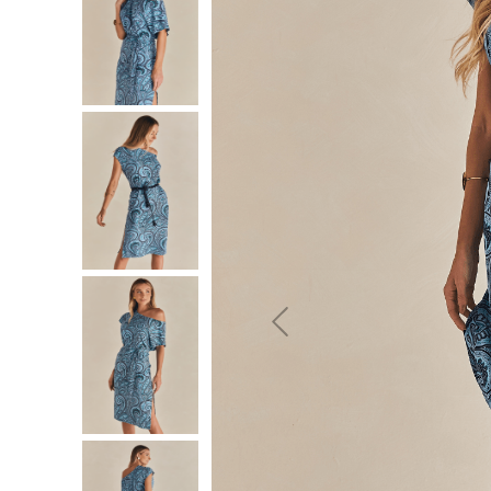
10
º
jeans