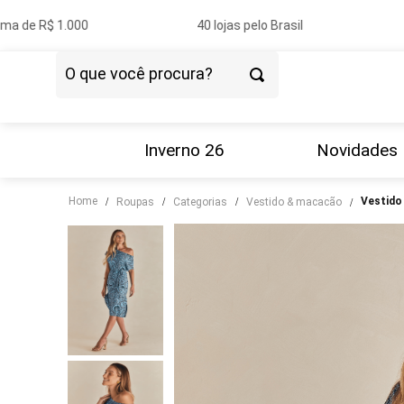
a de R$ 1.000
40 lojas pelo Brasil
P
O que você procura?
TERMOS MAIS BUSCADOS
1
º
vestido
Inverno 26
Novidades
2
º
blazer
Home
vestid
roupas
categorias
vestido & macacão
3
º
calça
4
º
blusa
5
º
tricot
6
º
camisa
7
º
saia
8
º
couro
9
º
calça jeans