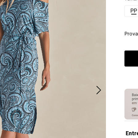
PP
Prova
Entr