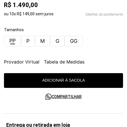
R$
1
.
490
,
00
ou
10
x
R$
149
,
00
sem juros
Detalhes do parcelamento
Tamanhos
PP
P
M
G
GG
Provador Virtual
Tabela de Medidas
ADICIONAR À SACOLA
COMPARTILHAR
Entrega ou retirada em loja