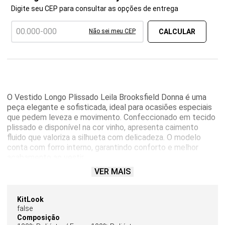
Digite seu CEP para consultar as opções de entrega
Não sei meu CEP
O Vestido Longo Plissado Leila Brooksfield Donna é uma
peça elegante e sofisticada, ideal para ocasiões especiais
que pedem leveza e movimento. Confeccionado em tecido
plissado e disponível na cor vinho, apresenta caimento
fluido que valoriza a silhueta com delicadeza. O modelo
conta com forro interno, garantindo conforto e melhor
acabamento ao vestir.
VER MAIS
Sem mangas, possui decote em V que alonga a linha do
colo e traz um toque feminino ao visual. A pala na cintura
marca sutilmente a silhueta, enquanto a modelagem evasê
KitLook
proporciona movimento e elegância ao caminhar. O
false
fechamento por zíper na parte posterior oferece
Composição