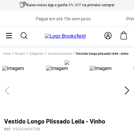
Baixe nosso App e ganhe
5% OFF
na primeira compra!
Pague em até 10x sem juros
Primeir
Home
roupas
categorias
vestido & macacão
vestido longo plissado leila - vinho
Vestido Longo Plissado Leila - Vinho
REF
:
VSLGCH004TI38