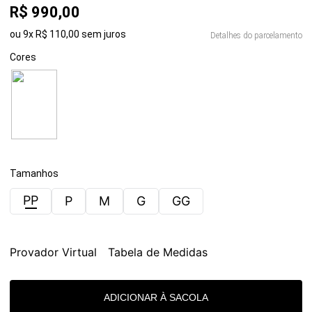
R$
990
,
00
ou
9
x
R$
110
,
00
sem juros
Detalhes do parcelamento
Cores
Tamanhos
PP
P
M
G
GG
Provador Virtual
Tabela de Medidas
ADICIONAR À SACOLA