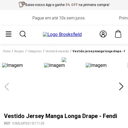
Baixe nosso App e ganhe
5% OFF
na primeira compra!
Pague em até 10x sem juros
Primeira
Home
roupas
categorias
vestido & macacão
vestido jersey manga longa drape - fe
Vestido Jersey Manga Longa Drape - Fendi
REF
:
VSMLMF001SI17138