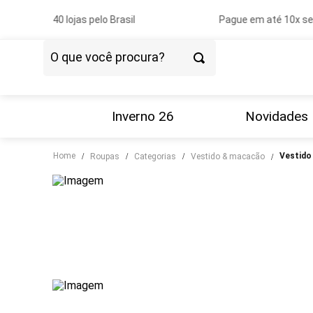
40 lojas pelo Brasil
Pague em até 10x sem
O que você procura?
TERMOS MAIS BUSCADOS
1
º
vestido
Inverno 26
Novidades
2
º
blazer
Home
vestid
roupas
categorias
vestido & macacão
3
º
calça
4
º
blusa
5
º
tricot
6
º
camisa
7
º
couro
8
º
saia
9
º
calça jeans