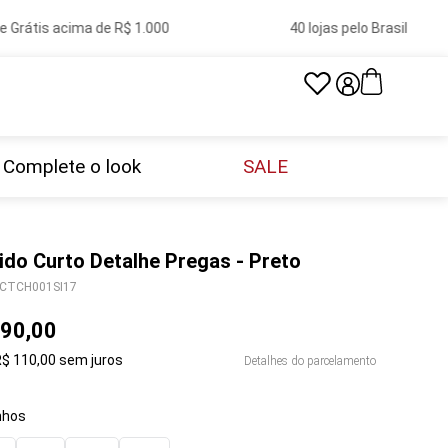
 Grátis acima de R$ 1.000
40 lojas pelo Brasil
Complete o look
SALE
ido Curto Detalhe Pregas - Preto
CTCH001SI17
90
,
00
R$
110
,
00
sem juros
Detalhes do parcelamento
hos