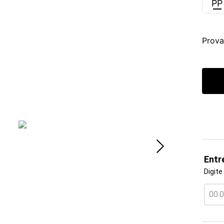
PP
Prova
Entr
Digite