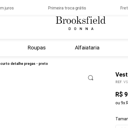
 juros
Primeira troca grátis
Frete
Roupas
Alfaiataria
o curto detalhe pregas - preto
Vest
REF
:
VS
R$
9
ou
9
x
Taman