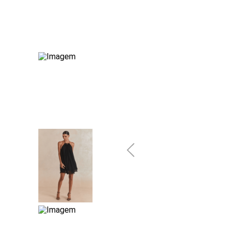
10
º
jeans