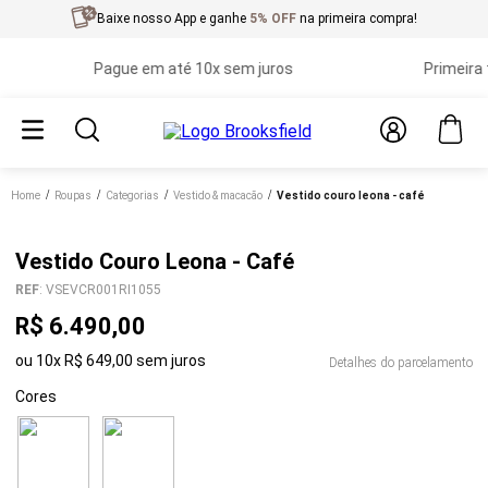
Baixe nosso App e ganhe
5% OFF
na primeira compra!
Pague em até 10x sem juros
Primeira troc
Home
roupas
categorias
vestido & macacão
vestido couro leona - café
Vestido Couro Leona - Café
REF
:
VSEVCR001RI1055
R$
6
.
490
,
00
ou
10
x
R$
649
,
00
sem juros
Detalhes do parcelamento
Cores