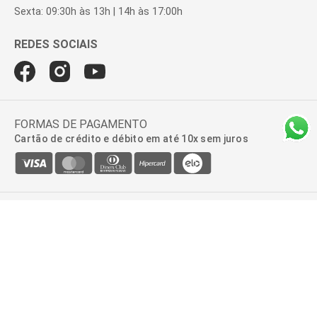
Sexta: 09:30h às 13h | 14h às 17:00h
FORMAS DE PAGAMENTO
Cartão de crédito e débito em até 10x sem juros
BROOKSFIELD DONNA | AV. ROQUE PETRONI JUNIOR, 999, 2º ANDAR -
SALA 22, VILA GERTRUDES | 04707-910 - SÃO PAULO - SP | CNPJ:
47.100.110/0278-01