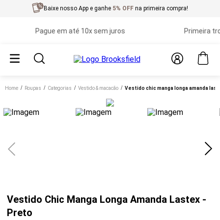
Baixe nosso App e ganhe
5% OFF
na primeira compra!
Pague em até 10x sem juros
Primeira troca 
Home
roupas
categorias
vestido & macacão
vestido chic manga longa amanda last
Vestido Chic Manga Longa Amanda Lastex -
Preto