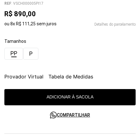
REF
:
VSCH000005PI17
R$
890
,
00
ou
8
x
R$
111
,
25
sem juros
Detalhes do parcelamento
Tamanhos
PP
P
Provador Virtual
Tabela de Medidas
ADICIONAR À SACOLA
COMPARTILHAR