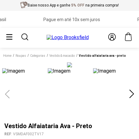
Baixe nosso App e ganhe
5% OFF
na primeira compra!
Pague em até 10x sem juros
Prim
Home
roupas
categorias
vestido & macacão
vestido alfaiataria ava - preto
Vestido Alfaiataria Ava - Preto
REF
:
VSMDAF002TV17