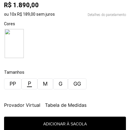
R$
1
.
890
,
00
ou
10
x
R$
189
,
00
sem juros
Detalhes do parcelamento
Cores
Tamanhos
P
PP
M
G
GG
Provador Virtual
Tabela de Medidas
ADICIONAR À SACOLA