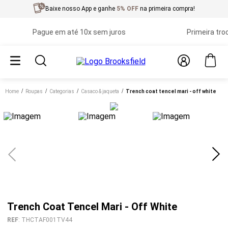
Baixe nosso App e ganhe
5% OFF
na primeira compra!
Pague em até 10x sem juros
Primeira troca g
Home
roupas
categorias
casaco & jaqueta
trench coat tencel mari - off white
Trench Coat Tencel Mari - Off White
REF
:
THCTAF001TV44