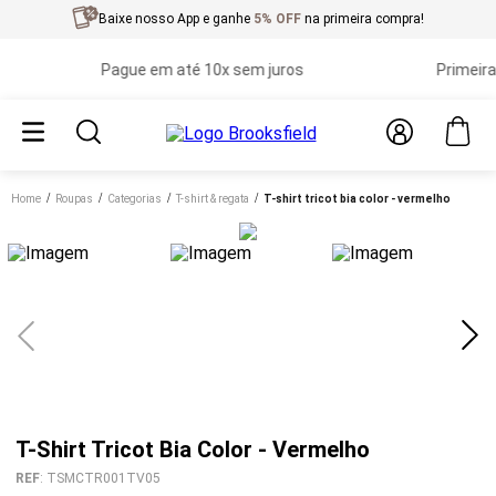
Baixe nosso App e ganhe
5% OFF
na primeira compra!
Pague em até 10x sem juros
Primeira tr
Home
roupas
categorias
t-shirt & regata
t-shirt tricot bia color - vermelho
T-Shirt Tricot Bia Color - Vermelho
REF
:
TSMCTR001TV05