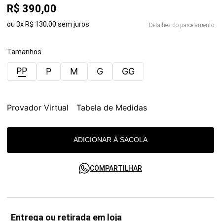
R$
390
,
00
ou
3
x
R$
130
,
00
sem juros
Detalhes do parcelamento
Tamanhos
PP
P
M
G
GG
Provador Virtual
Tabela de Medidas
ADICIONAR À SACOLA
COMPARTILHAR
Entrega ou retirada em loja