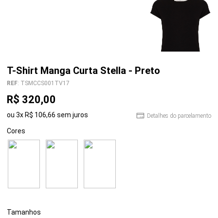
T-Shirt Manga Curta Stella - Preto
REF
:
TSMCCS001TV17
R$
320
,
00
ou
3
x
R$
106
,
66
sem juros
Detalhes do parcelamento
Cores
Tamanhos