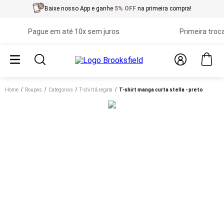
Baixe nosso App e ganhe
5% OFF
na primeira compra!
Pague em até 10x sem juros
Primeira troca grát
Home
roupas
categorias
t-shirt & regata
t-shirt manga curta stella - preto