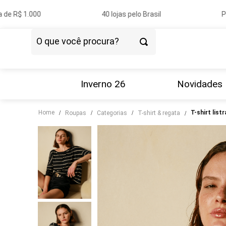
 R$ 1.000
40 lojas pelo Brasil
Pagu
O que você procura?
TERMOS MAIS BUSCADOS
1
º
vestido
Inverno 26
Novidades
2
º
blazer
Home
t-shirt list
roupas
categorias
t-shirt & regata
3
º
calça
4
º
blusa
5
º
tricot
6
º
camisa
7
º
couro
8
º
saia
9
º
calça jeans