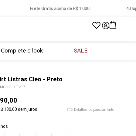
Frete Grátis acima de R$ 1.000
40 lojas 
Complete o look
SALE
irt Listras Cleo - Preto
MCFS001TV17
90
,
00
R$
130
,
00
sem juros
Detalhes do parcelamento
hos