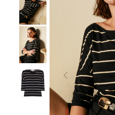
10
º
jeans