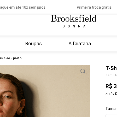
e em até 10x sem juros
Primeira troca grátis
Roupas
Alfaiataria
ras cleo - preto
T-Sh
REF
:
TS
R$
3
ou
3
x
Taman