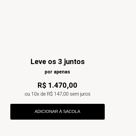
Leve os 3 juntos
por apenas
R$
1
.
470
,
00
ou
10
x de
R$
147
,
00
sem juros
ADICIONAR À SACOLA