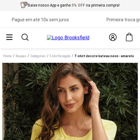
Baixe nosso App e ganhe
5% OFF
na primeira compra!
Pague em até 10x sem juros
Primeira troca grátis
Home
roupas
categorias
t-shirt & regata
t-shirt decote bateau neon - amarelo