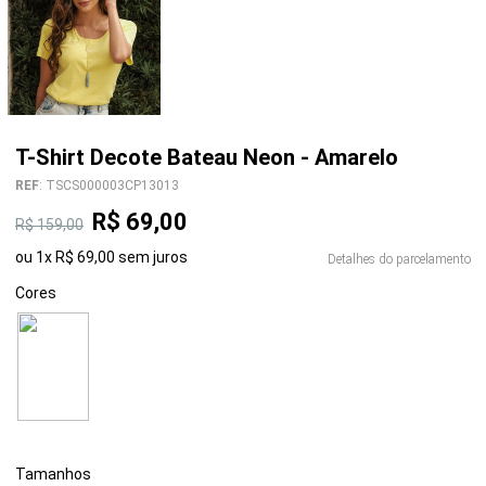
T-Shirt Decote Bateau Neon - Amarelo
REF
:
TSCS000003CP13013
R$
69
,
00
R$
159
,
00
ou
1
x
R$
69
,
00
sem juros
Detalhes do parcelamento
Cores
Tamanhos