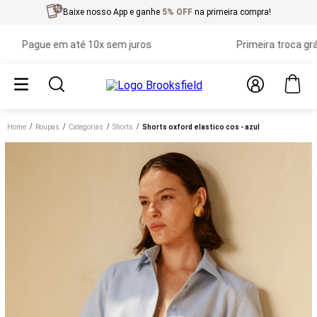
Baixe nosso App e ganhe
5% OFF
na primeira compra!
gue em até 10x sem juros
Primeira troca grátis
Home
roupas
categorias
shorts
shorts oxford elastico cos - azul