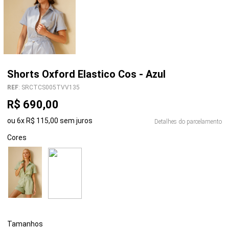
Shorts Oxford Elastico Cos - Azul
REF
:
SRCTCS005TVV135
R$
690
,
00
ou
6
x
R$
115
,
00
sem juros
Detalhes do parcelamento
Cores
Tamanhos