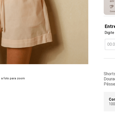
Entr
Digite
Short
Dourad
 a foto para zoom
Pêsse
Co
100