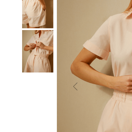
10
º
jeans