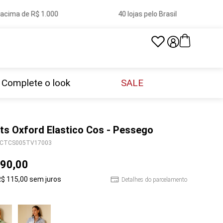
cima de R$ 1.000
40 lojas pelo Brasil
Complete o look
SALE
ts Oxford Elastico Cos - Pessego
CTCS005TV17003
90
,
00
R$
115
,
00
sem juros
Detalhes do parcelamento