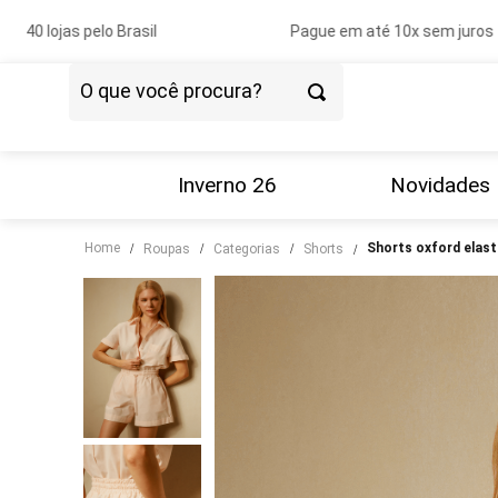
40 lojas pelo Brasil
Pague em até 10x sem juros
O que você procura?
TERMOS MAIS BUSCADOS
1
º
vestido
Inverno 26
Novidades
2
º
blazer
Home
shorts oxford elas
roupas
categorias
shorts
3
º
calça
4
º
blusa
5
º
tricot
6
º
camisa
7
º
couro
8
º
calça jeans
9
º
saia