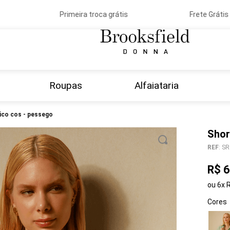
Primeira troca grátis
Frete Grátis a
Roupas
Alfaiataria
tico cos - pessego
Shor
REF
:
SR
R$
6
ou
6
x
Cores