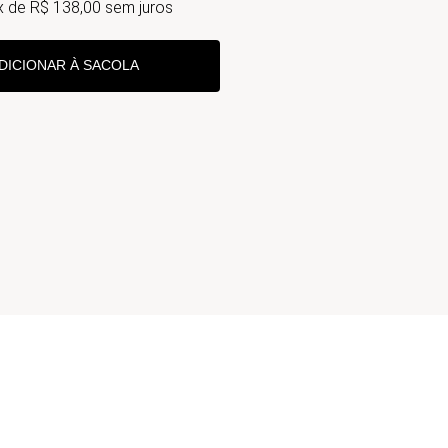
x de
R$
138
,
00
sem juros
DICIONAR À SACOLA