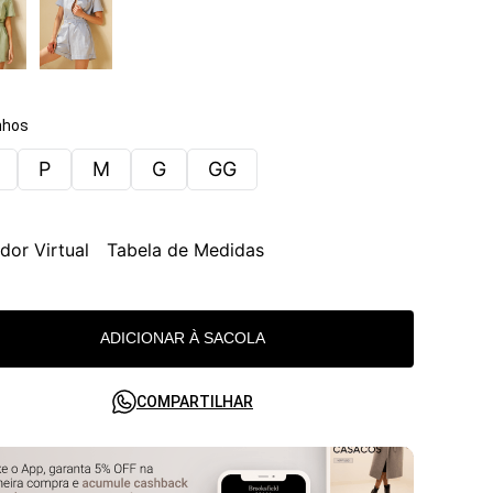
hos
P
M
G
GG
dor Virtual
Tabela de Medidas
ADICIONAR À SACOLA
COMPARTILHAR