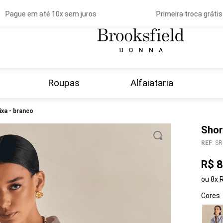
Pague em até 10x sem juros
Primeira troca grátis
Roupas
Alfaiataria
ixa - branco
Shor
REF
:
SR
R$
8
ou
8
x
Cores