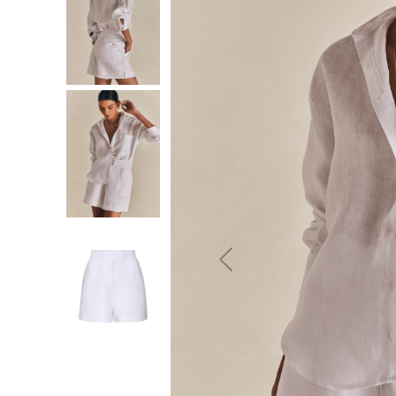
10
º
jeans