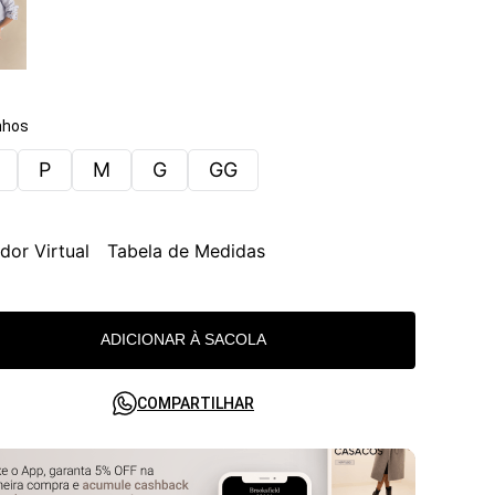
hos
P
M
G
GG
dor Virtual
Tabela de Medidas
ADICIONAR À SACOLA
COMPARTILHAR