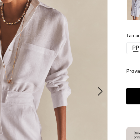
Taman
PP
Prova