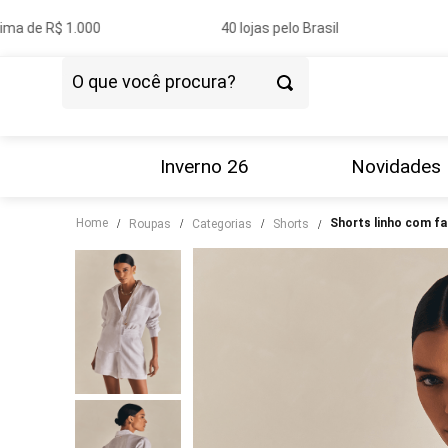
ma de R$ 1.000
40 lojas pelo Brasil
O que você procura?
TERMOS MAIS BUSCADOS
1
º
vestido
Inverno 26
Novidades
2
º
blazer
Home
shorts linho com fa
roupas
categorias
shorts
3
º
calça
4
º
blusa
5
º
tricot
6
º
camisa
7
º
saia
8
º
couro
9
º
calça jeans