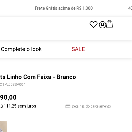
Frete Grátis acima de R$ 1.000
40 l
Complete o look
SALE
ts Linho Com Faixa - Branco
CTPL003SV004
90
,
00
R$
111
,
25
sem juros
Detalhes do parcelamento