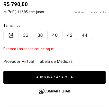
R$
790
,
00
ou
7
x
R$
112
,
85
sem juros
Detalhes do parcelamento
Tamanhos
34
36
38
40
42
44
Restam
1
unidades em estoque
Provador Virtual
Tabela de Medidas
ADICIONAR À SACOLA
COMPARTILHAR