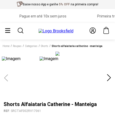
Baixe nosso App e ganhe
5% OFF
na primeira compra!
Pague em até 10x sem juros
Primeira troca
Home
roupas
categorias
shorts
shorts alfaiataria catherine - manteiga
Shorts Alfaiataria Catherine - Manteiga
REF
:
SRCTAF002RV17061