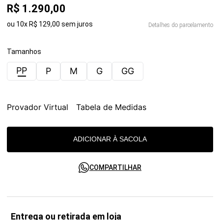
R$
1
.
290
,
00
ou
10
x
R$
129
,
00
sem juros
Detalhes do parcelamento
Tamanhos
PP
P
M
G
GG
Provador Virtual
Tabela de Medidas
ADICIONAR À SACOLA
COMPARTILHAR
Entrega ou retirada em loja