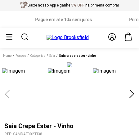
Baixe nosso App e ganhe
5% OFF
na primeira compra!
Pague em até 10x sem juros
Primeira 
Home
roupas
categorias
saia
saia crepe ester - vinho
Saia Crepe Ester - Vinho
REF
:
SAMDAF002TI38