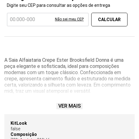
Digite seu CEP para consultar as opções de entrega
Não sei meu CEP
A Saia Alfaiataria Crepe Ester Brooksfield Donna é uma
peça elegante e sofisticada, ideal para composições
modernas com um toque clássico. Confeccionada em
crepe, apresenta caimento fluido e estruturado na medida
certa, valorizando a silhueta com leveza. Em comprimento
midi, traz um visual atemporal e versátil.
O modelo possui fenda lateral, que acrescenta movimento
VER MAIS
e feminilidade ao design. Conta com fechamento por zíper
na parte posterior, garantindo praticidade e acabamento
discreto. Acompanha cinto com fivela, que valoriza a cintura
KitLook
e complementa o visual com elegância.
false
Composição