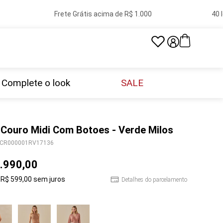
Frete Grátis acima de R$ 1.000
40 lo
Complete o look
SALE
 Couro Midi Com Botoes - Verde Milos
CR000001RV17136
.
990
,
00
R$
599
,
00
sem juros
Detalhes do parcelamento