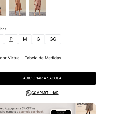
hos
P
M
G
GG
dor Virtual
Tabela de Medidas
ADICIONAR À SACOLA
COMPARTILHAR