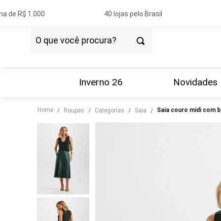
a de R$ 1.000
40 lojas pelo Brasil
P
O que você procura?
TERMOS MAIS BUSCADOS
1
º
vestido
Inverno 26
Novidades
2
º
blazer
Home
saia couro midi com 
roupas
categorias
saia
3
º
calça
4
º
blusa
5
º
tricot
6
º
camisa
7
º
couro
8
º
saia
9
º
calça jeans