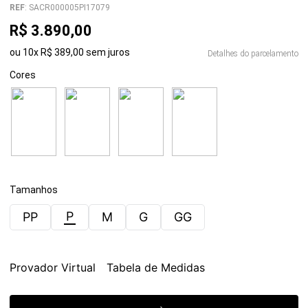
REF
:
SACR000005PI17079
R$
3
.
890
,
00
ou
10
x
R$
389
,
00
sem juros
Detalhes do parcelamento
Cores
Tamanhos
P
PP
M
G
GG
Provador Virtual
Tabela de Medidas