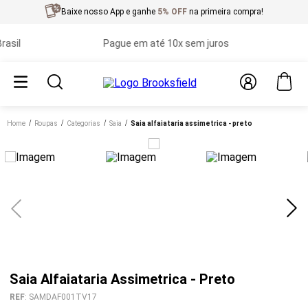
Baixe nosso App e ganhe
5% OFF
na primeira compra!
Pague em até 10x sem juros
Prim
Home
roupas
categorias
saia
saia alfaiataria assimetrica - preto
Saia Alfaiataria Assimetrica - Preto
REF
:
SAMDAF001TV17