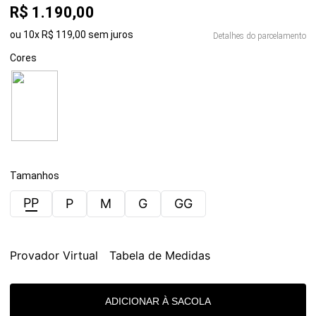
R$
1
.
190
,
00
ou
10
x
R$
119
,
00
sem juros
Detalhes do parcelamento
Cores
Tamanhos
PP
P
M
G
GG
Provador Virtual
Tabela de Medidas
ADICIONAR À SACOLA