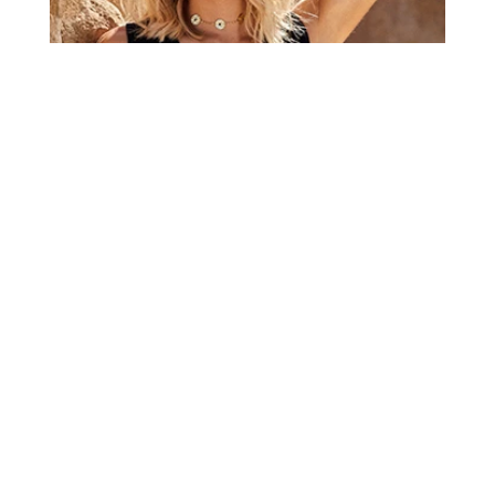
SEJA CLIENTE BROOKSDONNA
Cadastre-se para receber
promoções
e
novidades
Data de aniversário:
Li e concordo com o
Termo de consentimento
ENVIAR