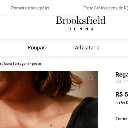
Primeira troca grátis
Frete Grátis acima de R$ 1
Roupas
Alfaiataria
cot laura ferragem - preto
Rega
REF
:
RT
R$
5
ou
5
x
Taman