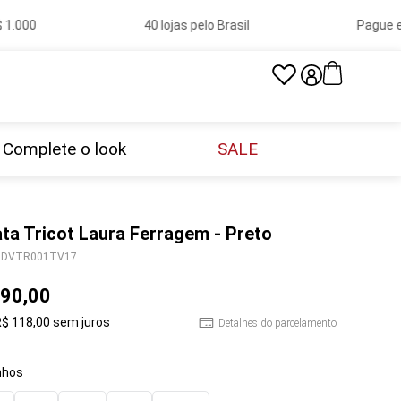
.000
40 lojas pelo Brasil
Pague em 
Complete o look
SALE
ta Tricot Laura Ferragem - Preto
DVTR001TV17
90
,
00
R$
118
,
00
sem juros
Detalhes do parcelamento
hos