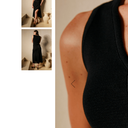
10
º
jeans