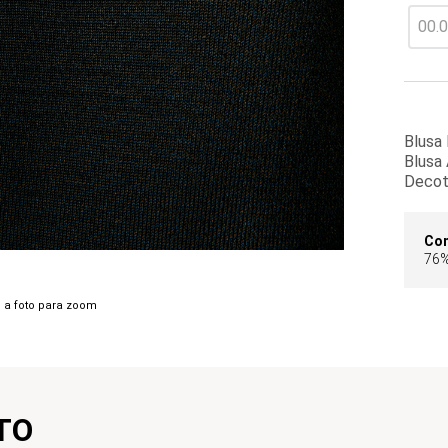
Blusa 
Blusa 
Decot
Co
76%
 a foto para zoom
TO