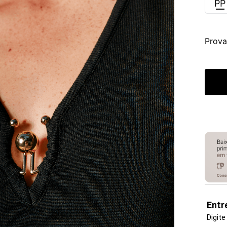
PP
Prova
Entr
Digite