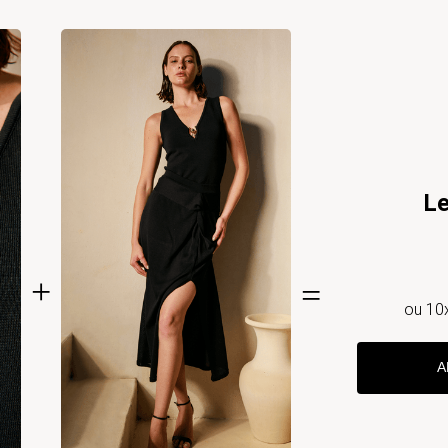
Le
ou
10
A