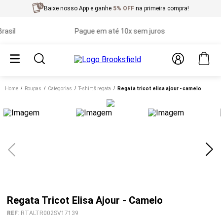
Baixe nosso App e ganhe
5% OFF
na primeira compra!
il
Pague em até 10x sem juros
Pr
Home
roupas
categorias
t-shirt & regata
regata tricot elisa ajour - camelo
Regata Tricot Elisa Ajour - Camelo
REF
:
RTALTR002SV17139