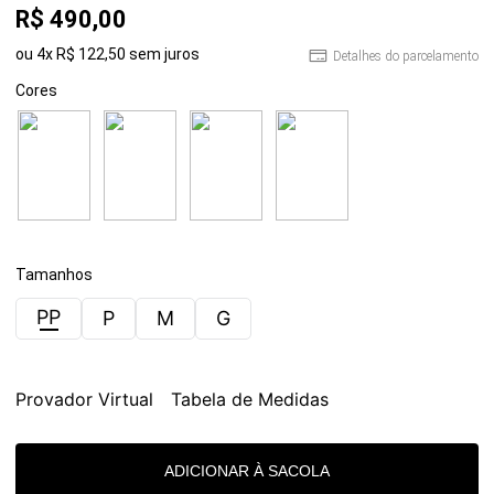
R$
490
,
00
ou
4
x
R$
122
,
50
sem juros
Detalhes do parcelamento
Cores
Tamanhos
PP
P
M
G
Provador Virtual
Tabela de Medidas
ADICIONAR À SACOLA