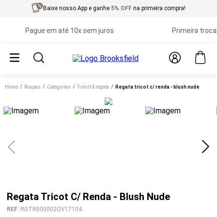
Baixe nosso App e ganhe
5% OFF
na primeira compra!
Pague em até 10x sem juros
Primeira troca grá
Home
roupas
categorias
t-shirt & regata
regata tricot c/ renda - blush nude
Regata Tricot C/ Renda - Blush Nude
REF
:
RGTR000002QV17104