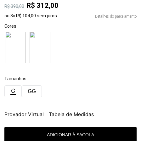
R$
312
,
00
R$
390
,
00
ou
3
x
R$
104
,
00
sem juros
Detalhes do parcelamento
Cores
Tamanhos
G
GG
Provador Virtual
Tabela de Medidas
ADICIONAR À SACOLA