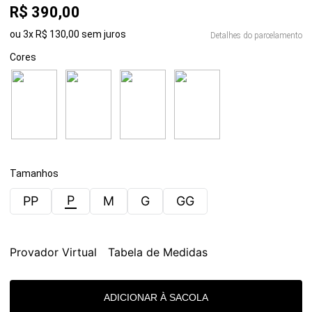
R$
390
,
00
ou
3
x
R$
130
,
00
sem juros
Detalhes do parcelamento
Cores
Tamanhos
P
PP
M
G
GG
Provador Virtual
Tabela de Medidas
ADICIONAR À SACOLA