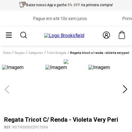
Baixe nosso App e ganhe
5% OFF
na primeira compra!
Pague em até 10x sem juros
Primeira
Home
roupas
categorias
t-shirt & regata
regata tricot c/ renda - violeta very peri
Regata Tricot C/ Renda - Violeta Very Peri
REF
:
RGTR000002PI17094