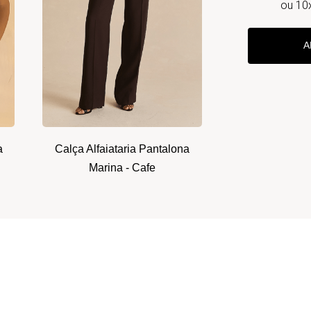
ou
10
A
a
Calça Alfaiataria Pantalona
Marina - Cafe