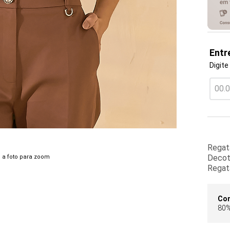
Entr
Digite
Regat
Decot
 a foto para zoom
Regat
Co
80%