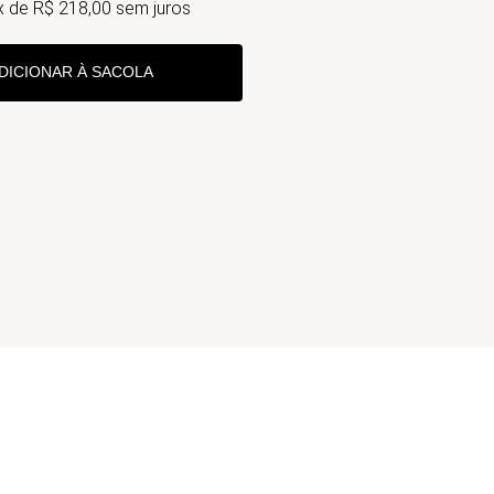
x de
R$
218
,
00
sem juros
DICIONAR À SACOLA