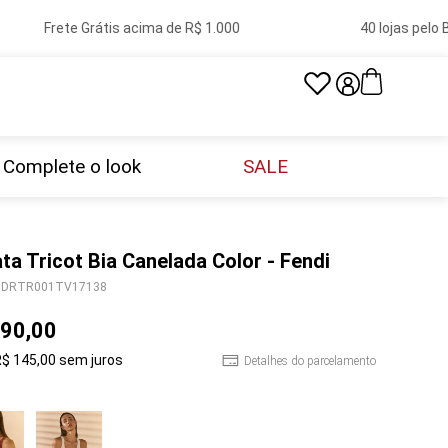
Frete Grátis acima de R$ 1.000
40 lojas pelo Bras
Complete o look
SALE
ta Tricot Bia Canelada Color - Fendi
DRTR001TV17138
90
,
00
R$
145
,
00
sem juros
Detalhes do parcelamento