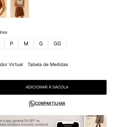
hos
P
M
G
GG
dor Virtual
Tabela de Medidas
ADICIONAR À SACOLA
COMPARTILHAR