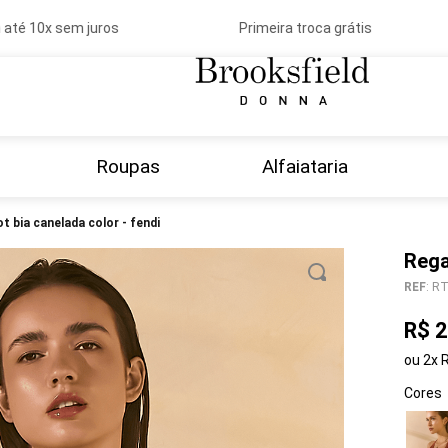
 10x sem juros
Primeira troca grátis
Roupas
Alfaiataria
ot bia canelada color - fendi
Rega
REF
:
RT
R$
2
ou
2
x
Cores