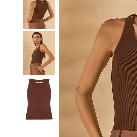
10
º
jeans