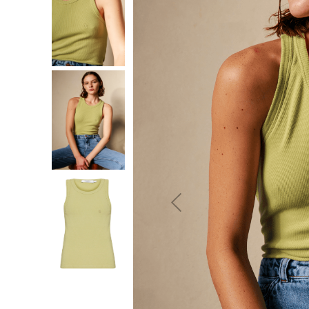
10
º
jeans