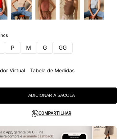
hos
P
M
G
GG
dor Virtual
Tabela de Medidas
ADICIONAR À SACOLA
COMPARTILHAR