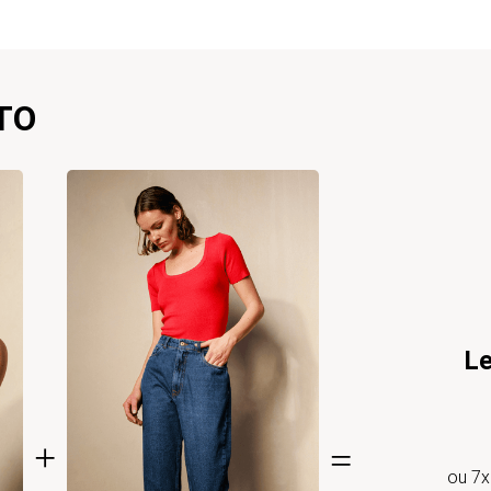
TO
Le
ou
7
x