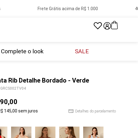
Frete Grátis acima de R$ 1.000
40 lo
Complete o look
SALE
ta Rib Detalhe Bordado - Verde
GRCS002TV04
90
,
00
R$
145
,
00
sem juros
Detalhes do parcelamento