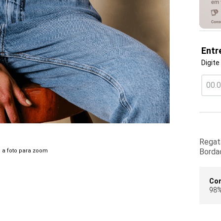
Entr
Digite
Regat
Bordad
 a foto para zoom
Co
98%