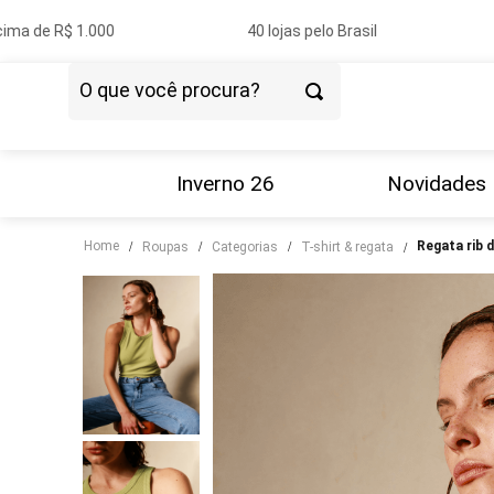
a de R$ 1.000
40 lojas pelo Brasil
O que você procura?
TERMOS MAIS BUSCADOS
1
º
vestido
Inverno 26
Novidades
2
º
blazer
Home
regata rib
roupas
categorias
t-shirt & regata
3
º
calça
4
º
blusa
5
º
tricot
6
º
camisa
7
º
couro
8
º
calça jeans
9
º
saia