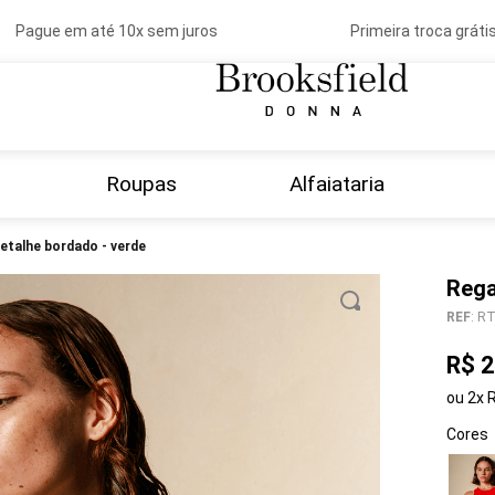
Pague em até 10x sem juros
Primeira troca grátis
Roupas
Alfaiataria
 detalhe bordado - verde
Rega
REF
:
RT
R$
2
ou
2
x
Cores