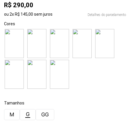
R$
290
,
00
ou
2
x
R$
145
,
00
sem juros
Detalhes do parcelamento
Cores
Tamanhos
G
M
GG