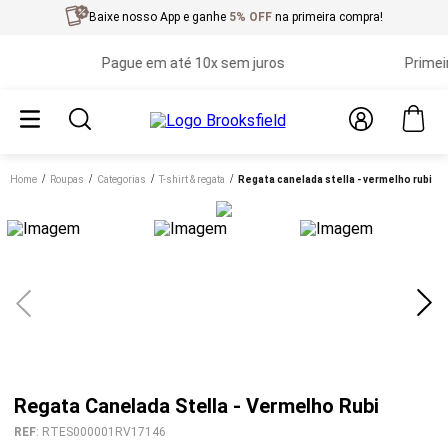
Baixe nosso App e ganhe
5% OFF
na primeira compra!
Pague em até 10x sem juros
Primeira t
Home
roupas
categorias
t-shirt & regata
regata canelada stella - vermelho rubi
Regata Canelada Stella - Vermelho Rubi
REF
:
RTES000001RV17146