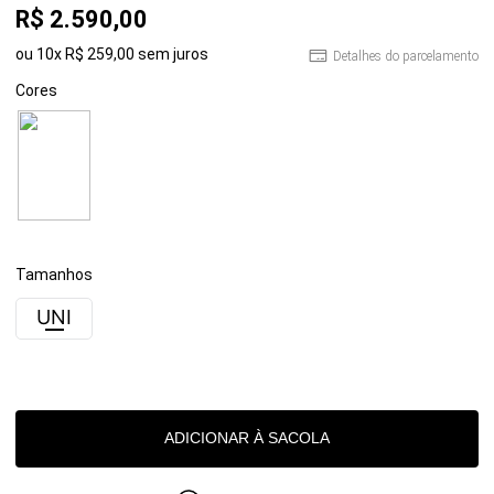
R$
2
.
590
,
00
ou
10
x
R$
259
,
00
sem juros
Detalhes do parcelamento
Cores
Tamanhos
UNI
ADICIONAR À SACOLA