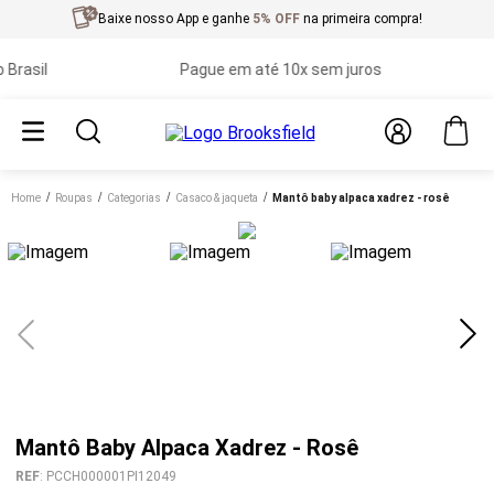
Baixe nosso App e ganhe
5% OFF
na primeira compra!
asil
Pague em até 10x sem juros
P
Home
roupas
categorias
casaco & jaqueta
mantô baby alpaca xadrez - rosê
Mantô Baby Alpaca Xadrez - Rosê
REF
:
PCCH000001PI12049