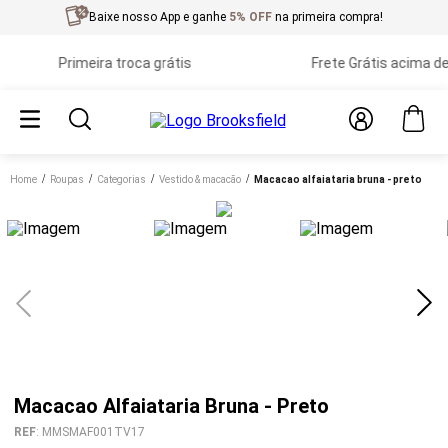
Baixe nosso App e ganhe
5% OFF
na primeira compra!
Primeira troca grátis
Frete Grátis acima de R$
Home
roupas
categorias
vestido & macacão
macacao alfaiataria bruna - preto
Macacao Alfaiataria Bruna - Preto
REF
:
MMSMAF001TV17