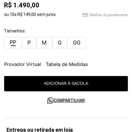
R$
1
.
490
,
00
ou
10
x
R$
149
,
00
sem juros
Detalhes do parcelamento
Tamanhos
PP
P
M
G
GG
Provador Virtual
Tabela de Medidas
ADICIONAR À SACOLA
COMPARTILHAR
Entrega ou retirada em loja