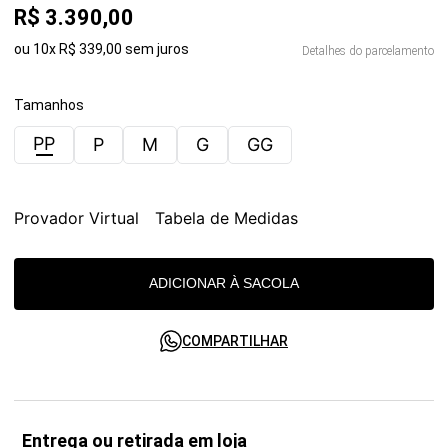
R$
3
.
390
,
00
ou
10
x
R$
339
,
00
sem juros
Detalhes do parcelamento
Tamanhos
PP
P
M
G
GG
Provador Virtual
Tabela de Medidas
ADICIONAR À SACOLA
COMPARTILHAR
Entrega ou retirada em loja