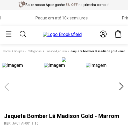
Baixe nosso App e ganhe
5% OFF
na primeira compra!
Pague em até 10x sem juros
Primeir
Home
roupas
categorias
casaco & jaqueta
jaqueta bomber lã madison gold - marr
Jaqueta Bomber Lã Madison Gold - Marrom
REF
:
JACTAF001TI16