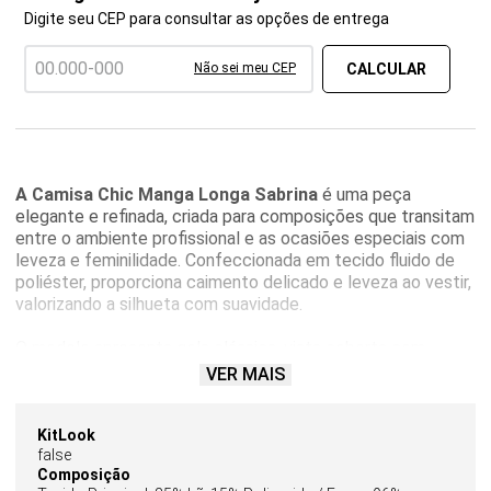
Digite seu CEP para consultar as opções de entrega
Não sei meu CEP
A Camisa Chic Manga Longa Sabrina
é uma peça
elegante e refinada, criada para composições que transitam
entre o ambiente profissional e as ocasiões especiais com
leveza e feminilidade. Confeccionada em tecido fluido de
poliéster, proporciona caimento delicado e leveza ao vestir,
valorizando a silhueta com suavidade.
O modelo apresenta gola clássica, vista coberta com
fechamento frontal e pala frontal e traseira com franzidos,
VER MAIS
detalhes que acrescentam movimento e delicadeza ao
design. Os punhos com botões completam o acabamento
com precisão e elegância.
KitLook
false
Composição
A
camisa feminina manga longa na cor marrom
da