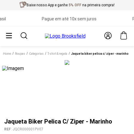
Baixe nosso App e ganhe
5% OFF
na primeira compra!
Pague em até 10x sem juros
Prim
Home
roupas
categorias
t-shirt & regata
jaqueta biker pelica c/ ziper - marinho
Jaqueta Biker Pelica C/ Ziper - Marinho
REF
:
JQCR000001PV07