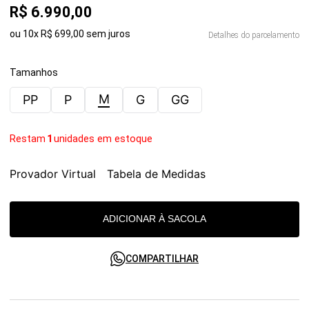
R$
6
.
990
,
00
ou
10
x
R$
699
,
00
sem juros
Detalhes do parcelamento
Tamanhos
M
PP
P
G
GG
Restam
1
unidades em estoque
Provador Virtual
Tabela de Medidas
ADICIONAR À SACOLA
COMPARTILHAR