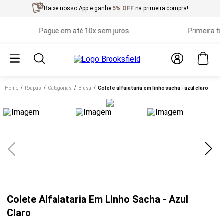
Baixe nosso App e ganhe
5% OFF
na primeira compra!
Pague em até 10x sem juros
Primeira troca 
Home
roupas
categorias
blusa
colete alfaiataria em linho sacha - azul claro
Colete Alfaiataria Em Linho Sacha - Azul
Claro