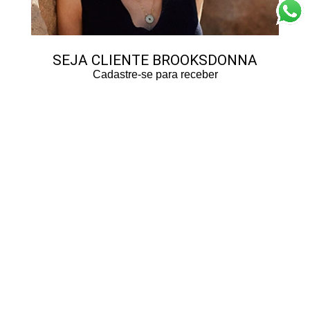
SEJA CLIENTE BROOKSDONNA
Cadastre-se para receber
promoções
e
novidades
Data de aniversário:
Li e concordo com o
Termo de consentimento
ENVIAR