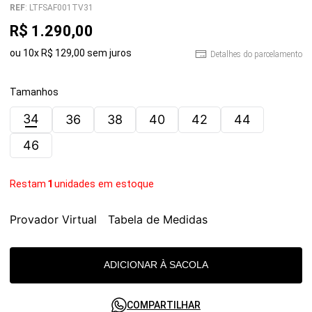
REF
:
LTFSAF001TV31
R$
1
.
290
,
00
ou
10
x
R$
129
,
00
sem juros
Detalhes do parcelamento
Tamanhos
34
36
38
40
42
44
46
Restam
1
unidades em estoque
Provador Virtual
Tabela de Medidas
ADICIONAR À SACOLA
COMPARTILHAR