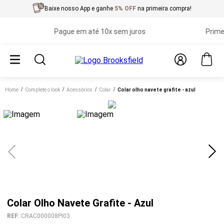
Baixe nosso App e ganhe
5% OFF
na primeira compra!
Pague em até 10x sem juros
Primeira 
Home
complete o look
acessórios
colar
colar olho navete grafite - azul
Colar Olho Navete Grafite - Azul
REF
:
CRAC000008PI03