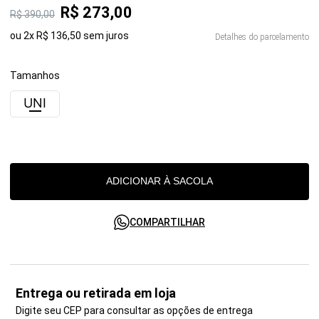
R$
273
,
00
R$
390
,
00
ou
2
x
R$
136
,
50
sem juros
Detalhes do parcelamento
Tamanhos
UNI
ADICIONAR À SACOLA
COMPARTILHAR
Entrega ou retirada em loja
Digite seu CEP para consultar as opções de entrega