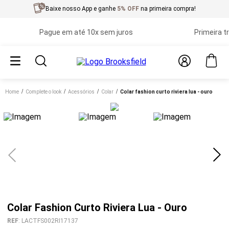
Baixe nosso App e ganhe
5% OFF
na primeira compra!
Pague em até 10x sem juros
Primeira troca
Home
complete o look
acessórios
colar
colar fashion curto riviera lua - ouro
Colar Fashion Curto Riviera Lua - Ouro
REF
:
LACTFS002RI17137