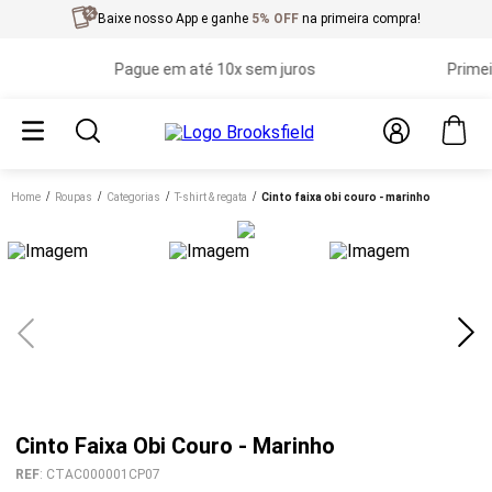
Baixe nosso App e ganhe
5% OFF
na primeira compra!
Pague em até 10x sem juros
Primeira t
Home
roupas
categorias
t-shirt & regata
cinto faixa obi couro - marinho
Cinto Faixa Obi Couro - Marinho
REF
:
CTAC000001CP07