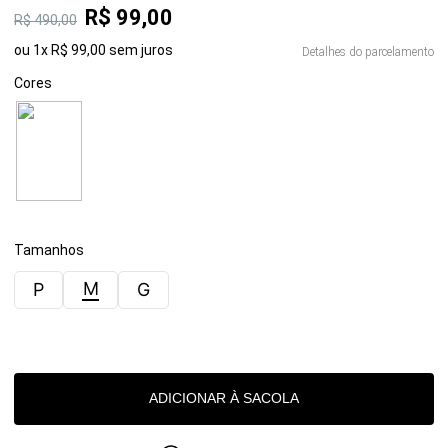
R$
99
,
00
R$
490
,
00
ou
1
x
R$
99
,
00
sem juros
Detalhes do parcelamento
Cores
Tamanhos
M
P
G
ADICIONAR À SACOLA