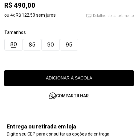
R$
490
,
00
ou
4
x
R$
122
,
50
sem juros
Detalhes do parcelamento
Tamanhos
80
85
90
95
ADICIONAR À SACOLA
COMPARTILHAR
Entrega ou retirada em loja
Digite seu CEP para consultar as opções de entrega