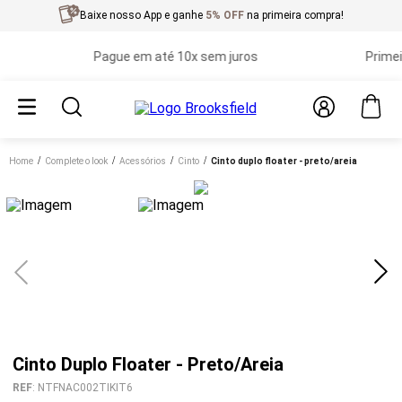
Baixe nosso App e ganhe
5% OFF
na primeira compra!
Pague em até 10x sem juros
Primeira t
Home
complete o look
acessórios
cinto
cinto duplo floater - preto/areia
Cinto Duplo Floater - Preto/Areia
REF
:
NTFNAC002TIKIT6