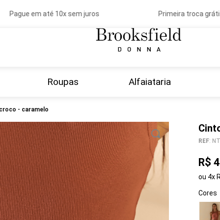
Pague em até 10x sem juros
Primeira troca grátis
Roupas
Alfaiataria
 croco - caramelo
Cint
REF
:
NT
R$
4
ou
4
x
Cores