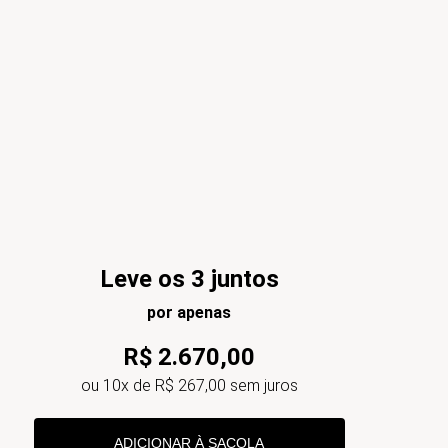
Leve os 3 juntos
por apenas
R$
2
.
670
,
00
ou
10
x de
R$
267
,
00
sem juros
ADICIONAR À SACOLA