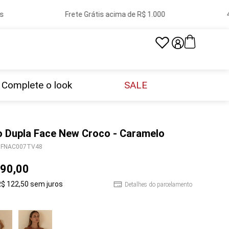
Frete Grátis acima de R$ 1.000
40 l
Complete o look
SALE
o Dupla Face New Croco - Caramelo
FNAC007TV48
90
,
00
R$
122
,
50
sem juros
Detalhes do parcelamento