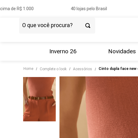
ma de R$ 1.000
40 lojas pelo Brasil
O que você procura?
TERMOS MAIS BUSCADOS
1
º
vestido
Inverno 26
Novidades
2
º
blazer
Home
cinto dupla face new
complete o look
acessórios
3
º
calça
4
º
blusa
5
º
tricot
6
º
camisa
7
º
couro
8
º
saia
9
º
calça jeans