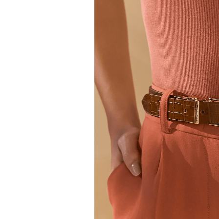
10
º
jeans