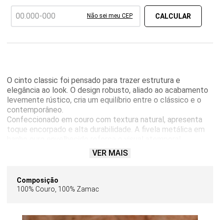
Não sei meu CEP
O cinto classic foi pensado para trazer estrutura e
elegância ao look. O design robusto, aliado ao acabamento
levemente rústico, cria um equilíbrio entre o clássico e o
contemporâneo.
Confeccionado em couro com textura natural, apresenta
toque encorpado e alta durabilidade. A fivela metálica em
banho ouro envelhecido reforça o visual atemporal.
Versátil, é ideal para compor produções com jeans,
VER MAIS
alfaiataria, funcionando tanto em propostas casuais quanto
em looks mais elaborados, adicionando personalidade e
acabamento refinado.
Composição
100% Couro, 100% Zamac