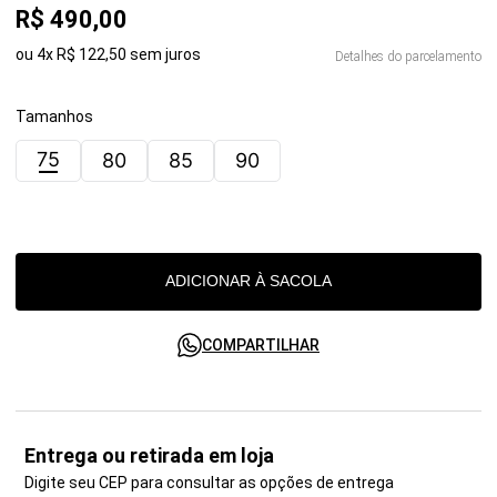
R$
490
,
00
ou
4
x
R$
122
,
50
sem juros
Detalhes do parcelamento
Tamanhos
75
80
85
90
ADICIONAR À SACOLA
COMPARTILHAR
Entrega ou retirada em loja
Digite seu CEP para consultar as opções de entrega