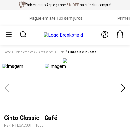
Baixe nosso App e ganhe
5% OFF
na primeira compra!
Pague em até 10x sem juros
Primeira t
Home
complete o look
acessórios
cinto
cinto classic - café
Cinto Classic - Café
REF
:
NTLGAC001TI1055