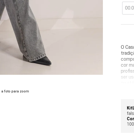
O Cas
tradiç
compos
cor ma
profis
ser us
ou at
elegân
 a foto para zoom
tecido
silhue
Com m
Kit
propor
fal
confo
Co
100
pelo 
térmic