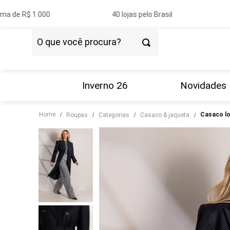
a de R$ 1.000
40 lojas pelo Brasil
O que você procura?
TERMOS MAIS BUSCADOS
1
º
vestido
Inverno 26
Novidades
2
º
blazer
Home
casaco l
roupas
categorias
casaco & jaqueta
3
º
calça
4
º
blusa
5
º
tricot
6
º
camisa
7
º
couro
8
º
calça jeans
9
º
saia