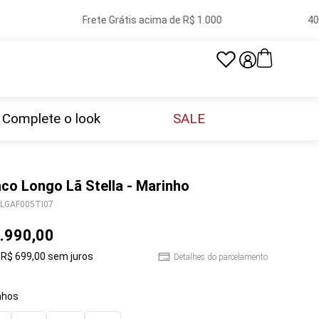
Frete Grátis acima de R$ 1.000
40 lo
Complete o look
SALE
co Longo Lã Stella - Marinho
LGAF005TI07
.
990
,
00
R$
699
,
00
sem juros
Detalhes do parcelamento
hos