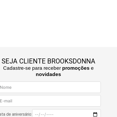
ais frios. O forro em 100% acetato oferece maior
to ao vestir, além de contribuir para um caimento
luido e elegante sobre o corpo.
elo possui fechamento transpassado por quatro
s, mangas longas com um botão nos punhos e bolsos
ilo alfaiataria, que reforçam sua estética clássica e
icada. A gola apresenta detalhe de ponto picado e
do na ponta, acabamentos que evidenciam o cuidado
talhes. As pences frontais garantem melhor ajuste
po, enquanto a fenda central na parte posterior
rciona mobilidade e complementa o visual com
SEJA CLIENTE BROOKSDONNA
cia.
Cadastre-se para receber
promoções
e
novidades
ta de aniversário: