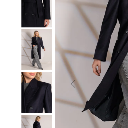
10
º
jeans