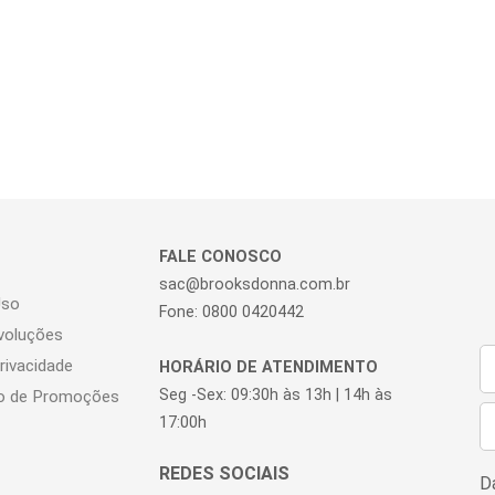
dias m
confor
mais f
O mod
botõe
no est
sofist
casea
nos de
ao cor
propo
elegân
FALE CONOSCO
sac@brooksdonna.com.br
Uso
Fone: 0800 0420442
voluções
Privacidade
HORÁRIO DE ATENDIMENTO
Seg -Sex: 09:30h às 13h | 14h às
o de Promoções
17:00h
Da