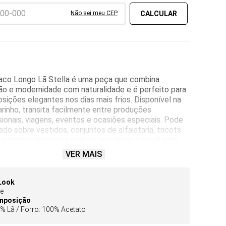
Não sei meu CEP
aco Longo Lã Stella é uma peça que combina
ão e modernidade com naturalidade e é perfeito para
ições elegantes nos dias mais frios. Disponível na
rinho, transita facilmente entre produções
sionais, viagens, eventos e ocasiões especiais. Pode
ado sobre vestidos, conjuntos de alfaiataria, tricots
é combinações mais casuais, elevando o visual com
cia e personalidade. Acompanha faixa do próprio
VER MAIS
, permitindo diferentes formas de uso e valorizando a
ta de maneira refinada.
odelagem alongada e caimento estruturado,
Look
ciona presença e sofisticação sem abrir mão do
se
rto. Confeccionado em 100% lã camurça, destaca-se
mposição
% Lã / Forro: 100% Acetato
toque macio, acabamento nobre e excelente conforto
o, características que tornam a peça ideal para os