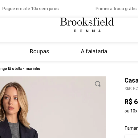
Pague em até 10x sem juros
Primeira troca grátis
Roupas
Alfaiataria
ongo lã stella - marinho
Casa
REF
:
RC
R$
6
ou
10
x
Taman