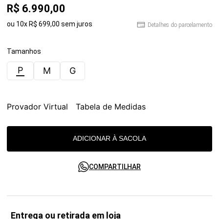
R$
6
.
990
,
00
ou
10
x
R$
699
,
00
sem juros
Detalhes do parcelamento
Tamanhos
P
M
G
Provador Virtual
Tabela de Medidas
ADICIONAR À SACOLA
COMPARTILHAR
Entrega ou retirada em loja