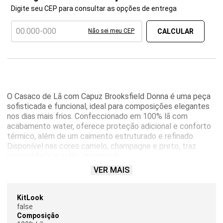
Digite seu CEP para consultar as opções de entrega
Não sei meu CEP
O Casaco de Lã com Capuz Brooksfield Donna é uma peça
sofisticada e funcional, ideal para composições elegantes
nos dias mais frios. Confeccionado em 100% lã com
acabamento water, oferece proteção adicional e conforto
térmico, além de um caimento estruturado e refinado.
Disponível nas cores camelo, champagne e preto, traz
versatilidade e estilo atemporal.
VER MAIS
O modelo possui mangas longas e capuz, unindo praticidade
e charme ao visual. Conta com faixa para amarração na
cintura, que valoriza a silhueta, além de bolsos frontais
KitLook
funcionais que acrescentam comodidade ao dia a dia.
false
Composição