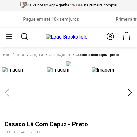
Baixe nosso App e ganhe
5% OFF
na primeira compra!
Pague em até 10x sem juros
Primeira troca
Home
roupas
categorias
casaco & jaqueta
casaco lã com capuz - preto
Casaco Lã Com Capuz - Preto
REF
:
RCLGAF002TI17