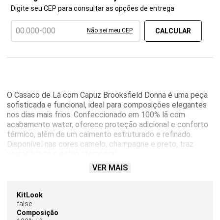
Digite seu CEP para consultar as opções de entrega
Não sei meu CEP
O Casaco de Lã com Capuz Brooksfield Donna é uma peça
sofisticada e funcional, ideal para composições elegantes
nos dias mais frios. Confeccionado em 100% lã com
acabamento water, oferece proteção adicional e conforto
térmico, além de um caimento estruturado e refinado.
Disponível nas cores camelo, champagne e preto, traz
versatilidade e estilo atemporal.
VER MAIS
O modelo possui mangas longas e capuz, unindo praticidade
e charme ao visual. Conta com faixa para amarração na
cintura, que valoriza a silhueta, além de bolsos frontais
KitLook
funcionais que acrescentam comodidade ao dia a dia.
false
Composição