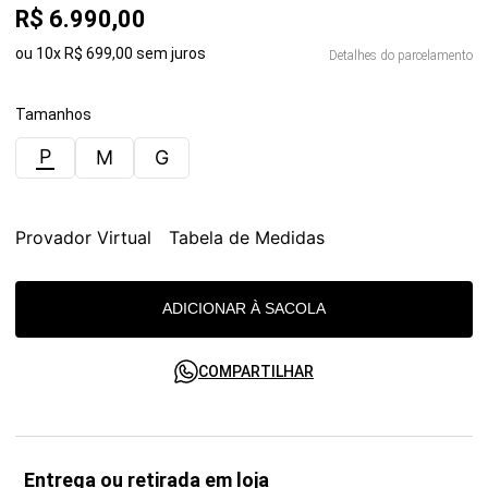
R$
6
.
990
,
00
ou
10
x
R$
699
,
00
sem juros
Detalhes do parcelamento
Tamanhos
P
M
G
Provador Virtual
Tabela de Medidas
ADICIONAR À SACOLA
COMPARTILHAR
Entrega ou retirada em loja