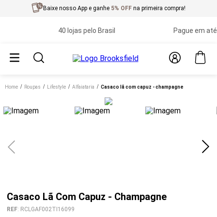
Baixe nosso App e ganhe
5% OFF
na primeira compra!
40 lojas pelo Brasil
Pague em até 10x
Home
roupas
lifestyle
alfaiataria
casaco lã com capuz - champagne
Casaco Lã Com Capuz - Champagne
REF
:
RCLGAF002TI16099