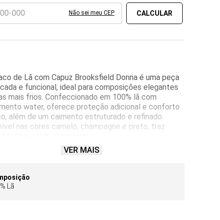
Não sei meu CEP
aco de Lã com Capuz Brooksfield Donna é uma peça
icada e funcional, ideal para composições elegantes
ias mais frios. Confeccionado em 100% lã com
mento water, oferece proteção adicional e conforto
o, além de um caimento estruturado e refinado.
ível nas cores camelo, champagne e preto, traz
ilidade e estilo atemporal.
VER MAIS
elo possui mangas longas e capuz, unindo praticidade
me ao visual. Conta com faixa para amarração na
a, que valoriza a silhueta, além de bolsos frontais
mposição
nais que acrescentam comodidade ao dia a dia.
% Lã
to para produções que equilibram elegância e
nalidade, é uma escolha que une conforto, proteção