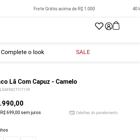
Frete Grátis acima de R$ 1.000
40 loj
Complete o look
SALE
co Lã Com Capuz - Camelo
LGAF002TI17139
.
990
,
00
R$
699
,
00
sem juros
Detalhes do parcelamento
hos