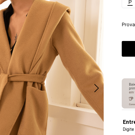
P
Prova
Entr
Digite