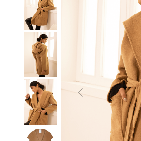
10
º
jeans