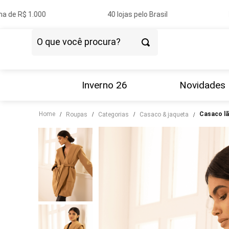
 de R$ 1.000
40 lojas pelo Brasil
Pa
O que você procura?
TERMOS MAIS BUSCADOS
1
º
vestido
Inverno 26
Novidades
2
º
blazer
Home
casaco l
roupas
categorias
casaco & jaqueta
3
º
calça
4
º
blusa
5
º
tricot
6
º
camisa
7
º
couro
8
º
saia
9
º
calça jeans