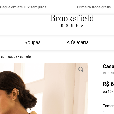
gue em até 10x sem juros
Primeira troca grátis
Roupas
Alfaiataria
ã com capuz - camelo
Casa
REF
:
RC
R$
6
ou
10
x
Taman