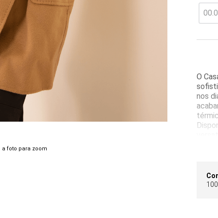
O Cas
sofist
nos d
acaba
térmic
Dispon
versat
 a foto para zoom
O mod
e char
cintur
Co
funcio
100
Perfei
funcio