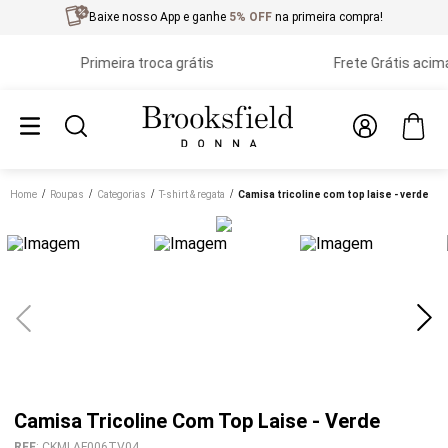
Baixe nosso App e ganhe
5% OFF
na primeira compra!
Primeira troca grátis
Frete Grátis acima de
Home
roupas
categorias
t-shirt & regata
camisa tricoline com top laise - verde
Camisa Tricoline Com Top Laise - Verde
REF
:
CKMLAF006TV04