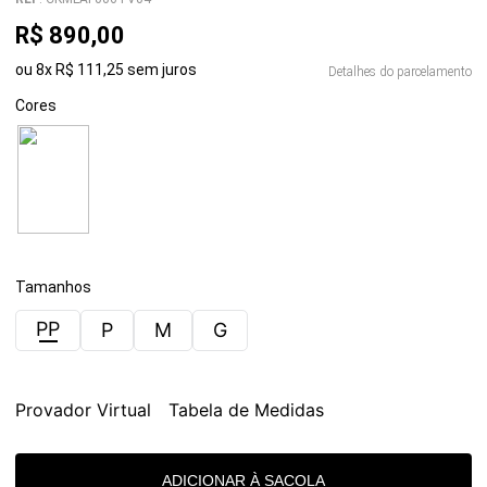
R$
890
,
00
ou
8
x
R$
111
,
25
sem juros
Detalhes do parcelamento
Cores
Tamanhos
PP
P
M
G
Provador Virtual
Tabela de Medidas
ADICIONAR À SACOLA